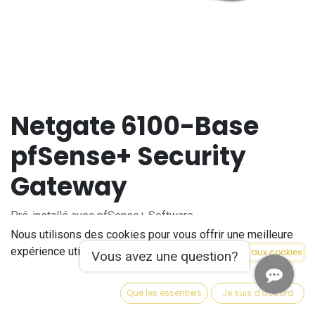
Netgate 6100-Base
pfSense+ Security
Gateway
Pré-installé avec pfSense+ Software
Quad Core 2.2 Ghz Intel Atom CPU
Nous utilisons des cookies pour vous offrir une meilleure
16GB eMMC onboard inclus
expérience utilisateur sur ce site.
Politique relative aux cookies
Vous avez une question?
8GB DDR4 RAM
8 ports WAN/LAN flexibles et indépendants
Que les essentiels
Je suis d'accord
Refroidissement passif